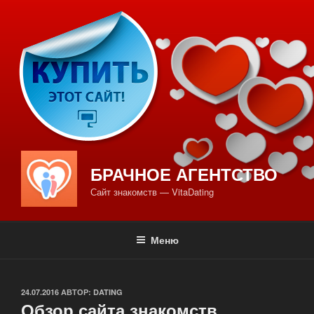
Перейти
к
содержимому
БРАЧНОЕ АГЕНТСТВО
Сайт знакомств — VitaDating
Меню
ОПУБЛИКОВАНО
24.07.2016
АВТОР:
DATING
Обзор сайта знакомств