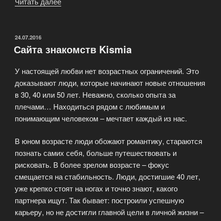
Читать далее
«Серьезные
знакомства
после
40
ОПУБЛИКОВАНО
24.07.2016
Сайта знакомств Kismia
лет»
У настоящей любви нет возрастных ограничений. Это
доказывают люди, которые начинают новые отношения
в 30, 40 или 50 лет. Неважно, сколько опыта за
плечами… Находиться рядом с любимым и
понимающим человеком – мечтает каждый из нас.
В юном возрасте люди обожают романтику, стараются
познать самих себя, больше путешествовать и
рисковать. В более зрелом возрасте – фокус
смещается на стабильность. Люди, достигшие 40 лет,
уже крепко стоят на ногах и точно знают, какого
партнера ищут. Так бывает: построили успешную
карьеру, но не достигли главной цели в личной жизни –