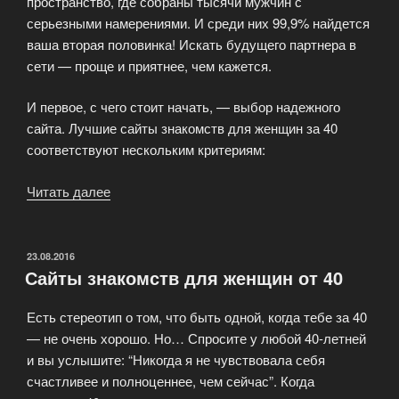
пространство, где собраны тысячи мужчин с
серьезными намерениями. И среди них 99,9% найдется
ваша вторая половинка! Искать будущего партнера в
сети — проще и приятнее, чем кажется.
И первое, с чего стоит начать, — выбор надежного
сайта. Лучшие сайты знакомств для женщин за 40
соответствуют нескольким критериям:
Читать далее
«Знакомства
для
женщин:
где
ОПУБЛИКОВАНО
23.08.2016
Сайты знакомств для женщин от 40
искать
любовь»
Есть стереотип о том, что быть одной, когда тебе за 40
— не очень хорошо. Но… Спросите у любой 40-летней
и вы услышите: “Никогда я не чувствовала себя
счастливее и полноценнее, чем сейчас”. Когда