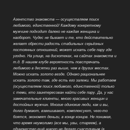
Агентство знакомств — осуществляем поиск
любимого, единственной! Каждому конкретному
мужчине подходит далеко не каждая женщина и
наоборот. Чудес не бывает и те, кто действительно
желает обрести радость стабильных серьёзных
постоянных отношений, может искать себе пару где
угодно. На улице, на дискотеках, на сайтах знакомств и
т.д. В нашем клубе вероятность повстречать
любимого в десятки раз выше, чем в других местах.
Можно искать золото везде. Однако рациональнее
искать золото там, где есть его залежи. Мы работаем
(осуществляем поиск любимого, единственной) только
с теми, кто заинтересован найти себе
пару. Да, у нас
замечательные клиенты, много красивых женщин и
достойных мужчин. Многие одинокие люди, как и вы,
долго думают, взвешивают, комплексуют, чего-то
боятся, экономят деньги, в конце концов. Не понимая,
что время неумолимо (все мы, увы, стареем), а
одиночество ещё никого не делало счастливым (в