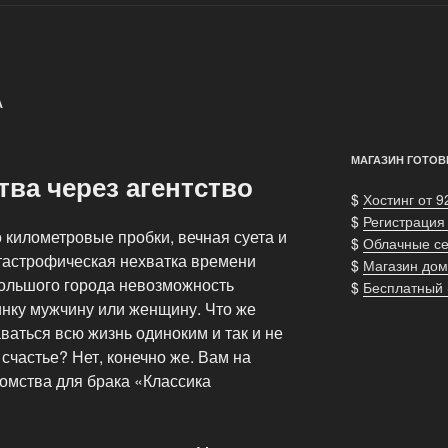
А
МАГАЗИН ГОТОВ
ва через агентство
$
Хостинг от 9
$
Регистрация
километровые пробки, вечная суета и
$
Облачные с
тастрофическая нехватка времени
$
Магазин дом
ольшого города невозможность
$
Бесплатный
инку мужчину или женщину. Что же
ваться всю жизнь одиноким и так и не
 счастье? Нет, конечно же. Вам на
омства для брака «Классика