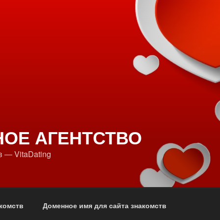
НОЕ АГЕНТСТВО
 — VitaDating
комств
Доменное имя для сайта знакомств