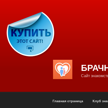
Перейти
к
содержимому
БРАЧ
Сайт знакомств
Главная страница
Клуб зна