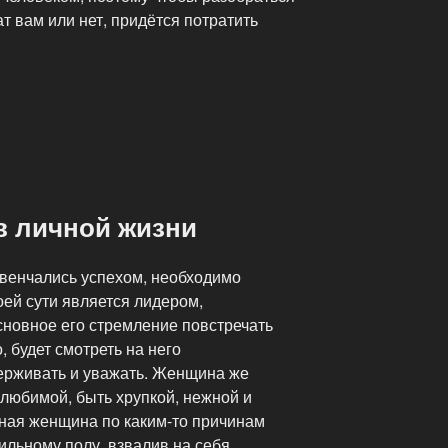
т вам или нет, придётся потратить
в личной жизни
увенчались успехом, необходимо
оей сути является лидером,
сновное его стремление повстречать
, будет смотреть на него
ерживать и уважать. Женщина же
 любимой, быть хрупкой, нежной и
ная женщина по каким-то причинам
сильному полу, взвалив на себя