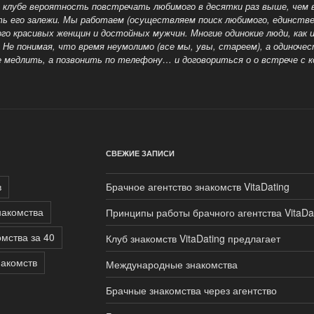
м клубе вероятность повстречать любимого в десятки раз выше, чем 
ть его залежи. Мы работаем (осуществляем поиск любимого, единстве
ого красивых женщин и достойных мужчин. Многие одинокие люди, как
. Не понимая, что время неумолимо (все мы, увы, стареем), а одиноче
е медлить, а позвонить по телефону… и договориться о
о встрече с 
СВЕЖИЕ ЗАПИСИ
в
Брачное агентство знакомств VitaDating
накомства
Принципы работы брачного агентства VitaDa
мства за 40
Клуб знакомств VitaDating предлагает
накомств
Международные знакомства
Брачные знакомства через агентство