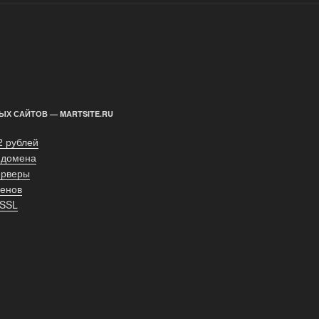
ЫХ САЙТОВ — MARTSITE.RU
2 рублей
 домена
ерверы
енов
 SSL