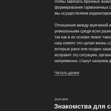
чтобы завязать брачные знак
формирования гармоничных о
мы осуществляем корректиров
Отношения между мужчиной и
уникальными среди всех разн
так как в их основе лежит так
наш клиент это целая жизнь 
которые рано или поздно зак
исправит эту ситуацию, орган
непременно, станут началом 
Читать далее
«Брачные
знакомства»
ОПУБЛИКОВАНО
24.07.2019
Знакомства для 