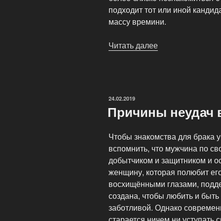
подходит тот или иной кандида
массу времини.
Читать далее
«Знакомства
для
серьезных
отношений
—
ОПУБЛИКОВАНО
24.02.2019
Где
Причины неудач 
лучше
знакомиться»
Чтобы знакомства для брака 
вспомнить, что мужчина по св
добытчиком и защитником и о
женщину, которая полюбит его
восхищёнными глазами, подд
создана, чтобы любить и быть
заботливой. Однако современ
старается ничем ни уступать 