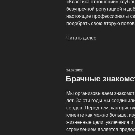
«Классика отношений» клуб зн
безупречной репутацией и до
настоящие профессионалы сва
подобрать свою вторую полови
Читать далее
«Брачные
знакомства
через
агентство»
ОПУБЛИКОВАНО
24.07.2022
Брачные знакомс
Мы организовываем знакомств
лет. За эти годы мы соединил
сердец. Перед тем, как присту
клиенте как можно больше, изу
жизненные цели, увлечения и
стремлением является предос