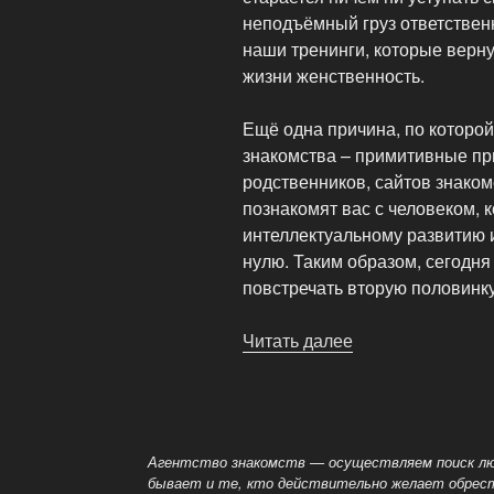
неподъёмный груз ответственн
наши тренинги, которые верн
жизни женственность.
Ещё одна причина, по которой
знакомства – примитивные пр
родственников, сайтов знакомс
познакомят вас с человеком, 
интеллектуальному развитию 
нулю. Таким образом, сегодн
повстречать вторую половинку
Читать далее
«Причины
неудач
в
личной
жизни»
Агентство знакомств — осуществляем поиск люб
бывает и те, кто действительно желает обрест